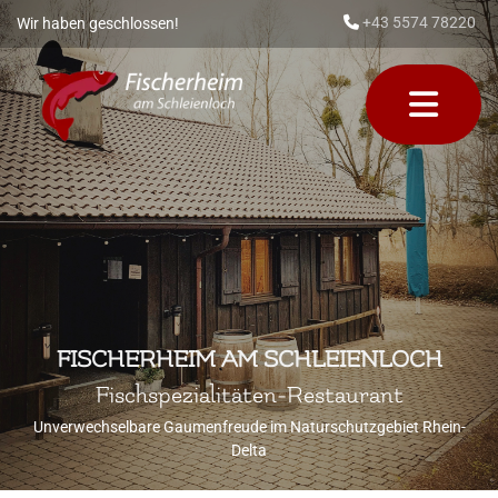
+43 5574 78220
Wir haben geschlossen!

FISCHERHEIM AM SCHLEIENLOCH
Fischspezialitäten-Restaurant
Unverwechselbare Gaumenfreude im Naturschutzgebiet Rhein-
Delta