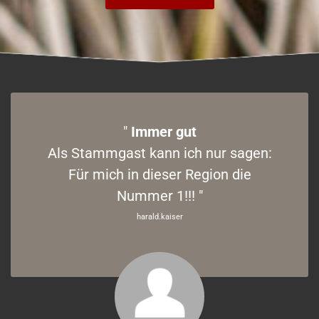
"
Immer gut
Als Stammgast kann ich nur sagen:
Für mich in dieser Region die
Nummer 1!!! "
harald.kaiser