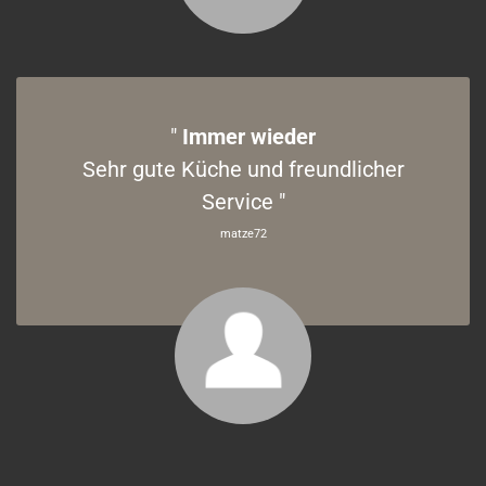
"
Immer wieder
Sehr gute Küche und freundlicher
Service "
matze72