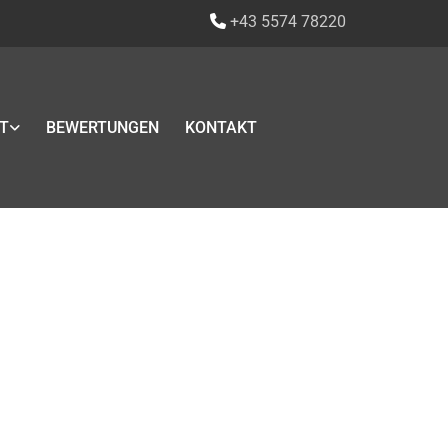
+43 5574 78220

T
BEWERTUNGEN
KONTAKT