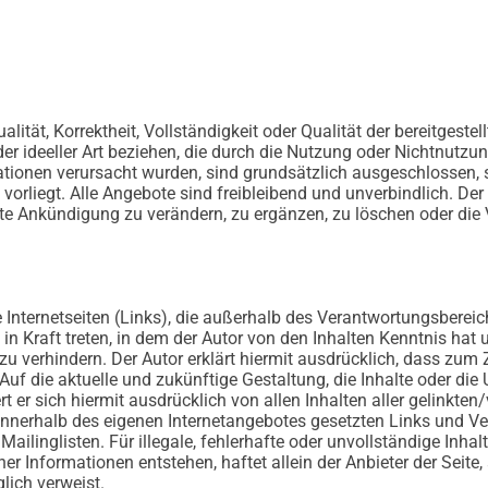
alität, Korrektheit, Vollständigkeit oder Qualität der bereitges
der ideeller Art beziehen, die durch die Nutzung oder Nichtnutz
ationen verursacht wurden, sind grundsätzlich ausgeschlossen, s
orliegt. Alle Angebote sind freibleibend und unverbindlich. Der A
 Ankündigung zu verändern, zu ergänzen, zu löschen oder die V
e Internetseiten (Links), die außerhalb des Verantwortungsbereic
 in Kraft treten, in dem der Autor von den Inhalten Kenntnis ha
 zu verhindern. Der Autor erklärt hiermit ausdrücklich, dass zum 
uf die aktuelle und zukünftige Gestaltung, die Inhalte oder die
ert er sich hiermit ausdrücklich von allen Inhalten aller gelinkte
le innerhalb des eigenen Internetangebotes gesetzten Links und 
ailinglisten. Für illegale, fehlerhafte oder unvollständige Inha
 Informationen entstehen, haftet allein der Anbieter der Seite, 
glich verweist.