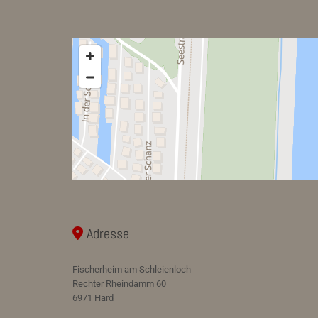
Adresse

Fischerheim am Schleienloch
Rechter Rheindamm 60
6971 Hard