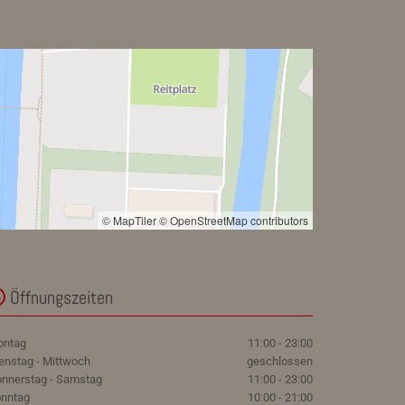
© MapTiler
© OpenStreetMap contributors
Öffnungszeiten

ontag
11:00 - 23:00
enstag - Mittwoch
geschlossen
nnerstag - Samstag
11:00 - 23:00
nntag
10:00 - 21:00