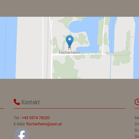
Kontakt

Tel.:
+43 5574 78220
M
E-Mail:
fischerheim@aon.at
Di
Do
So