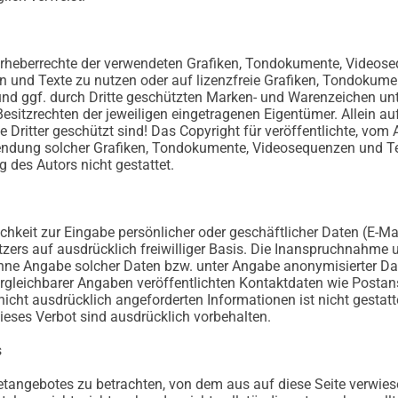
ie Urheberrechte der verwendeten Grafiken, Tondokumente, Video
n und Texte zu nutzen oder auf lizenzfreie Grafiken, Tondokum
 und ggf. durch Dritte geschützten Marken- und Warenzeichen u
esitzrechten der jeweiligen eingetragenen Eigentümer. Allein a
ritter geschützt sind! Das Copyright für veröffentlichte, vom Au
rwendung solcher Grafiken, Tondokumente, Videosequenzen und Te
 des Autors nicht gestattet.
chkeit zur Eingabe persönlicher oder geschäftlicher Daten (E-Ma
utzers auf ausdrücklich freiwilliger Basis. Die Inanspruchnahme 
hne Angabe solcher Daten bzw. unter Angabe anonymisierter Da
leichbarer Angaben veröffentlichten Kontaktdaten wie Postan
icht ausdrücklich angeforderten Informationen ist nicht gestatte
eses Verbot sind ausdrücklich vorbehalten.
s
netangebotes zu betrachten, von dem aus auf diese Seite verwies