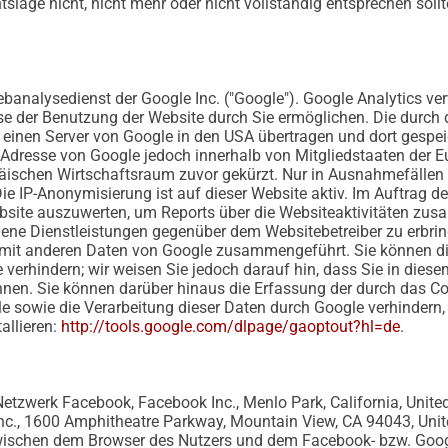
slage nicht, nicht mehr oder nicht vollständig entsprechen sollt
banalysedienst der Google Inc. ("Google"). Google Analytics ver
e der Benutzung der Website durch Sie ermöglichen. Die durch 
einen Server von Google in den USA übertragen und dort gespeiche
P-Adresse von Google jedoch innerhalb von Mitgliedstaaten der 
schen Wirtschaftsraum zuvor gekürzt. Nur in Ausnahmefällen wi
ie IP-Anonymisierung ist auf dieser Website aktiv. Im Auftrag de
bsite auszuwerten, um Reports über die Websiteaktivitäten zus
ene Dienstleistungen gegenüber dem Websitebetreiber zu erbri
t mit anderen Daten von Google zusammengeführt. Sie können di
 verhindern; wir weisen Sie jedoch darauf hin, dass Sie in dies
nen. Sie können darüber hinaus die Erfassung der durch das Co
le sowie die Verarbeitung dieser Daten durch Google verhindern
allieren:
http://tools.google.com/dlpage/gaoptout?hl=de
.
etzwerk Facebook, Facebook Inc., Menlo Park, California, United
c., 1600 Amphitheatre Parkway, Mountain View, CA 94043, United 
zwischen dem Browser des Nutzers und dem Facebook- bzw. Googl